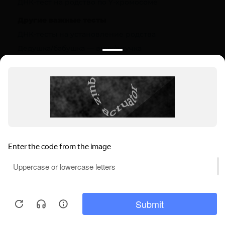
ДНК-тест на родство по Y-хромосоме
Другие важные тесты
ДНК-тесты на установление родства
Дедушка/бабушка — внук/внучка
Полезная информация
О компании
Цены
Вопрос-ответ (FAQ)
Контакты
Инструкции
Ваш регион:
Суровикино
Выбрать регион
Мы используем файлы cookie, чтобы
Суровикино, ул. Сысоева, 61
обеспечивать правильную работу нашего
Пн-Вс: 9.00-22.00