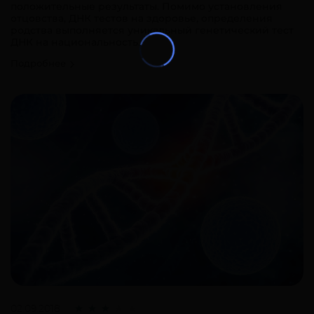
положительные результаты. Помимо установления
отцовства, ДНК тестов на здоровье, определения
родства выполняется уникальный генетический тест
ДНК на национальность.
Подробнее
02.09.2018