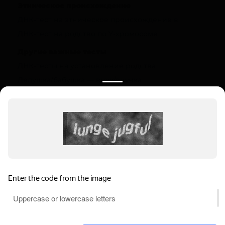
Этническое происхождение
ДНК-тест на этническое происхождение в
ДНК-тест на родство по Y-хромосоме
Другие важные тесты
ДНК-тесты на установление родства
Дедушка/бабушка — внук/внучка
Полезная информация
О компании
Цены
Вопрос-ответ (FAQ)
Контакты
Инструкции
Ваш регион:
Суровикино
Выбрать регион