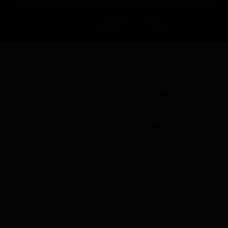
Наша генетическая лаборатория определяет
любое родство по ДНК — в одном поколении, в
соседнем, через поколение, через два, три и
более.
Y-хромосома — это мужская половая хромосома
и содержится она в геноме только у мужчин. Так
как эта хромосома определяет пол ребенка
(пары половых хромосом XX – женские, а пары
половых хромосом XY – мужские), то установить
родство по Y-хромосоме возможно только между
мужчинами.
Чтобы установить родство по отцовской линии,