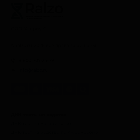
ООО "Атериус"
© ralzo.ru, 2026 все права защищены
8(800)707-24-79
info@ralzo.ru
ДНК-тесты на родство
ДНК-тест на материнство
ДНК-тест на родство по Y-хромосоме