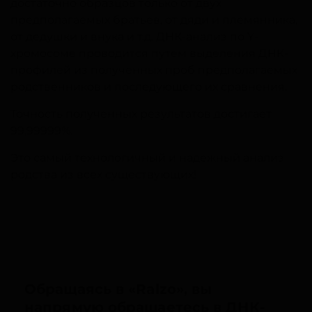
достаточно образцов только от двух
предполагаемых братьев, от дяди и племянника,
от дедушки и внука и т.д. ДНК-анализ по Y-
хромосоме проводится путем выделения ДНК-
профилей из полученных проб предполагаемых
родственников и последующего их сравнения.
Точность полученных результатов достигает
99,99999%.
Это самый технологичный и надежный анализ
родства из всех существующих!
Обращаясь в «Ralzo», вы
напрямую обращаетесь в ДНК-