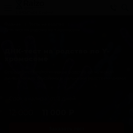
Cвязаться с нами
Главная
Тесты на родство
ДНК-тест на родство по Y-хромосоме
ДНК-тест на родство по Y-
хромосоме
Определяет биологическое родство по мужской
линии, между близкими и дальними родственниками
Срок анализа: от 3 дней
12 000
11 000
₽
Заказать тест