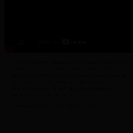
В пункте приема образцов при нашей лаборатории
или у наших представительств в удобное для вас
время. Мы работаем без выходных, с понедельника
по воскресенье. Вы можете забронировать
конкретную дату и время, воспользовавшись
предварительной записью.
С помощью бесплатного заказа курьера.