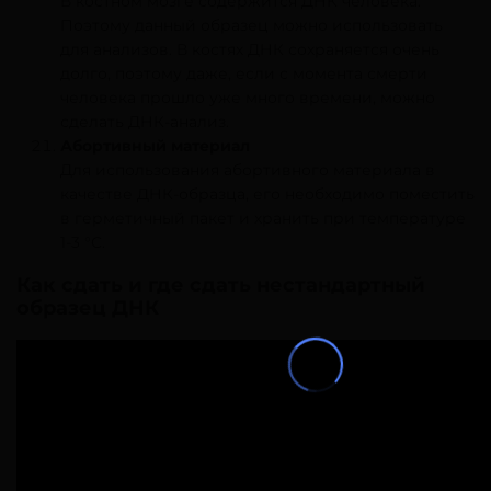
В костном мозге содержится ДНК человека.
Поэтому данный образец можно использовать
для анализов. В костях ДНК сохраняется очень
долго, поэтому даже, если с момента смерти
человека прошло уже много времени, можно
сделать ДНК-анализ.
Абортивный материал
Для использования абортивного материала в
качестве ДНК-образца, его необходимо поместить
в герметичный пакет и хранить при температуре
1-3 °С.
Как сдать и где сдать нестандартный
образец ДНК