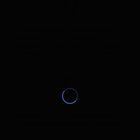
Самостоятельно: воспользовавшись
ватными палочками, приобретенными в
ближайшей аптеке (можно использовать
стандартные ушные ватные палочки).
Самостоятельно: с помощью бесплатного
набора Ralzo для забора ДНК-образцов.