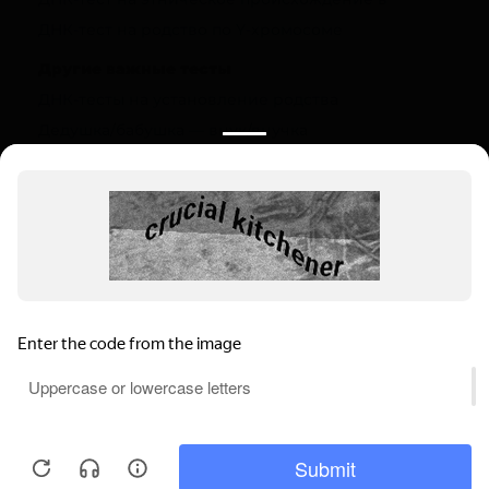
ДНК-тест на родство по Y-хромосоме
Другие важные тесты
ДНК-тесты на установление родства
Дедушка/бабушка — внук/внучка
Полезная информация
О компании
Цены
Вопрос-ответ (FAQ)
Контакты
Инструкции
Ваш регион:
Суровикино
Выбрать регион
Мы используем файлы cookie, чтобы
Суровикино, ул. Сысоева, 61