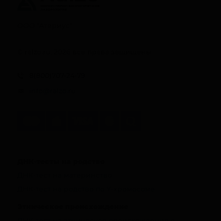
ООО "Атериус"
© ralzo.ru, 2026 все права защищены
8(800)707-24-79
info@ralzo.ru
ДНК-тесты на родство
ДНК-тест на материнство
ДНК-тест на родство по Y-хромосоме
Этническое происхождение
ДНК-тест на этническое происхождение в