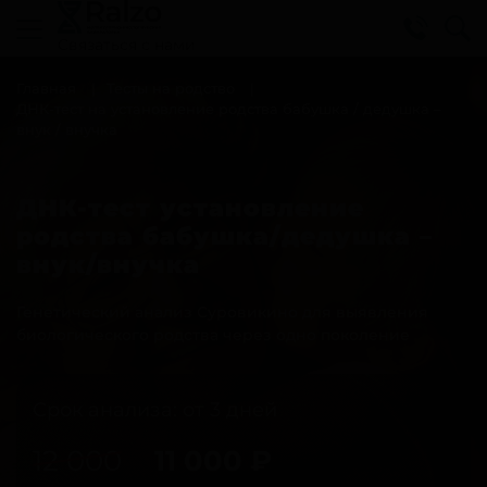
Cвязаться с нами
Главная
Тесты на родство
ДНК-тест на установление родства бабушка / дедушка –
внук / внучка
ДНК-тест установление
родства бабушка/дедушка –
внук/внучка
Генетический анализ Суровикино для выявления
биологического родства через одно поколение
Срок анализа: от 3 дней
12 000
11 000
₽