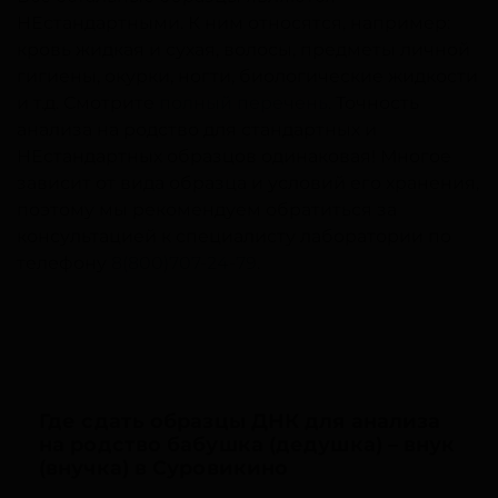
НЕстандартными. К ним относятся, например:
кровь жидкая и сухая, волосы, предметы личной
гигиены, окурки, ногти, биологические жидкости
и т.д. Смотрите
полный перечень
. Точность
анализа на родство для стандартных и
НЕстандартных образцов одинаковая! Многое
зависит от вида образца и условий его хранения,
поэтому мы рекомендуем обратиться за
консультацией к специалисту лаборатории по
телефону
8(800)707-24-79
.
Где сдать образцы ДНК для анализа
на родство бабушка (дедушка) – внук
(внучка) в Суровикино