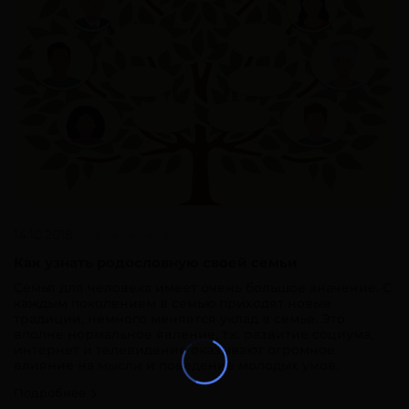
14.10.2018
Как узнать родословную своей семьи
Семья для человека имеет очень большое значение. С
каждым поколением в семью приходят новые
традиции, немного меняется уклад в семье. Это
вполне нормальное явление, т.к. развитие социума,
интернет и телевидение оказывают огромное
влияние на мысли и поведение молодых умов.
Подробнее