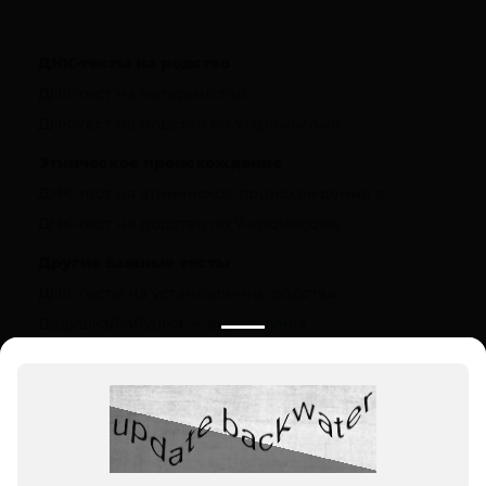
ДНК-тесты на родство
ДНК-тест на материнство
ДНК-тест на родство по Y-хромосоме
Этническое происхождение
ДНК-тест на этническое происхождение в
ДНК-тест на родство по Y-хромосоме
Другие важные тесты
ДНК-тесты на установление родства
Дедушка/бабушка — внук/внучка
Полезная информация
О компании
Цены
Вопрос-ответ (FAQ)
Контакты