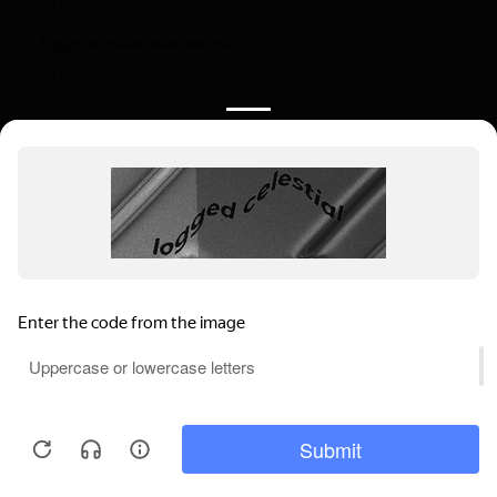
ДНК-тест на родство по Y-хромосоме
Другие важные тесты
ДНК-тесты на установление родства
Дедушка/бабушка — внук/внучка
Полезная информация
О компании
Цены
Вопрос-ответ (FAQ)
Контакты
Инструкции
Ваш регион:
Суровикино
Выбрать регион
Мы используем файлы cookie, чтобы
Суровикино, ул. Сысоева, 61
обеспечивать правильную работу нашего
Пн-Вс: 9.00-22.00