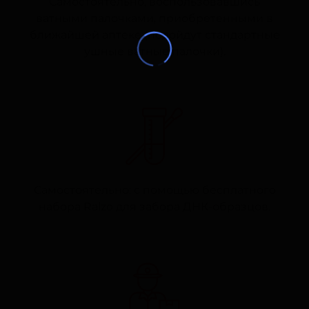
Самостоятельно, воспользовавшись
ватными палочками, приобретенными в
ближайшей аптеке (подойдут стандартные
ушные ватные палочки).
Самостоятельно: с помощью бесплатного
набора Ralzo для забора ДНК-образцов.