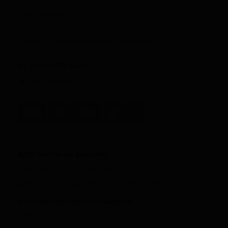
ООО "Атериус"
© ralzo.ru, 2026 все права защищены
8(800)707-24-79
info@ralzo.ru
ДНК-тесты на родство
ДНК-тест на материнство
ДНК-тест на родство по Y-хромосоме
Этническое происхождение
ДНК-тест на этническое происхождение в